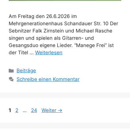
Am Freitag den 26.6.2026 im
Mehrgenerationenhaus Schandauer Str. 10 Der
Sebnitzer Falk Zirnstein und Michael Rasche
singen und spielen als Gitarren- und
Gesangsduo eigene Lieder. “Manege Frei” ist
der Titel …
Weiterlesen
Kategorien
Beiträge
Schreibe einen Kommentar
Seite
Seite
Seite
1
2
…
24
Weiter
→